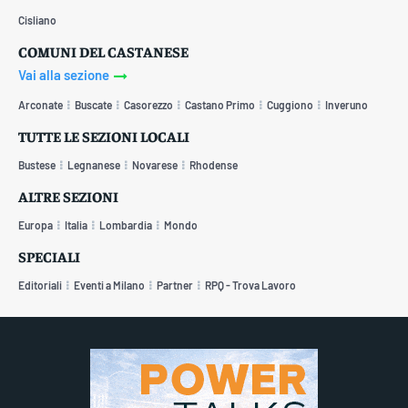
Cisliano
COMUNI DEL CASTANESE
Vai alla sezione
Arconate
Buscate
Casorezzo
Castano Primo
Cuggiono
Inveruno
TUTTE LE SEZIONI LOCALI
Bustese
Legnanese
Novarese
Rhodense
ALTRE SEZIONI
Europa
Italia
Lombardia
Mondo
SPECIALI
Editoriali
Eventi a Milano
Partner
RPQ - Trova Lavoro