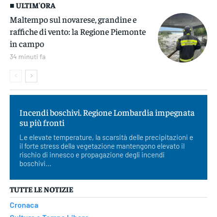
■ ULTIM'ORA
Maltempo sul novarese, grandine e
raffiche di vento: la Regione Piemonte
in campo
34 minuti fa
Incendi boschivi. Regione Lombardia impegnata
su più fronti
Le elevate temperature, la scarsità delle precipitazioni e
il forte stress della vegetazione mantengono elevato il
rischio di innesco e propagazione degli incendi
boschivi...
TUTTE LE NOTIZIE
Cronaca