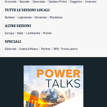
Arconate
Buscate
Casorezzo
Castano Primo
Cuggiono
Inveruno
TUTTE LE SEZIONI LOCALI
Bustese
Legnanese
Novarese
Rhodense
ALTRE SEZIONI
Europa
Italia
Lombardia
Mondo
SPECIALI
Editoriali
Eventi a Milano
Partner
RPQ - Trova Lavoro