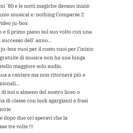
nni ’80 e le notti magiche davano iniziò
nio musical e: nothing Comparse 2
video ju-box
 e il primo piano sul suo volto con una
il successo dell’ anno…
ju-box vuoi per il costo vuoi per l’inizio
 gratuite di musica non ha una lunga
ratello maggiore solo audio.
nua a cantare ma non ritornerà più a
azionali…
di noi o almeno del nostro liceo o
a di classe con look sgargianti e frasi
torie
e dopo due ori speravi che la
e tre volte !!!