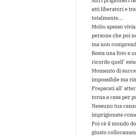
Altri prigionieri 
atti liberatori e 
totalmente…
Molto spesso vivia
persone che poi 
ma non comprendia
Resta una foto e u
ricordo quell’ esta
Momento di succes
impossibile ma rim
Preparati all’ atte
torna a casa per po
Nessuno tua canzo
imprigionata come
Poi cè il mondo dov
giusto collocamen