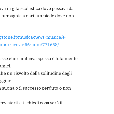
dava in gita scolastica dove passava da
a compagnia a darti un piede dove non
ngstone.it/musica/news-musica/e-
nnor-aveva-56-anni/771658/
asse che cambiava spesso è totalmente
amici.
he un risvolto della solitudine degli
daggine…
n suona o il successo perduto o non
vistarti e ti chiedi cosa sarà il