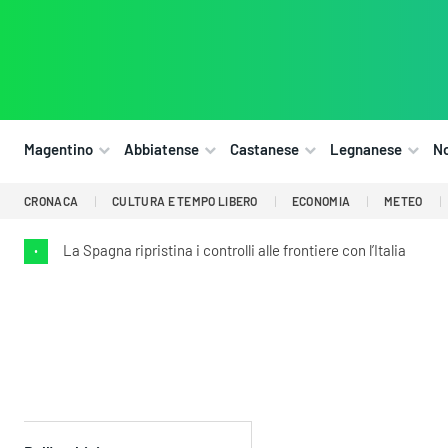
Magentino
Abbiatense
Castanese
Legnanese
N
CRONACA
CULTURA E TEMPO LIBERO
ECONOMIA
METEO
La Spagna ripristina i controlli alle frontiere con l’Italia
•