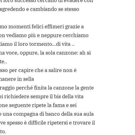
del loro successo cercano di evadere con
trasgredendo e cambiando se stesso
mo momenti felici effimeri grazie a
non vediamo più e neppure cerchiamo
mo il loro tormento…di vita ..
na voce, oppure, la sola canzone: ah si
te..
so per capire che a salire non è
anere in sella
rraggio perché finita la canzone la gente
i richiedere sempre il bis della vita
ne seguente ripete la fama e sei
 una compagna di banco della sua aula
e spesso è difficile ripetersi e trovare il
to.