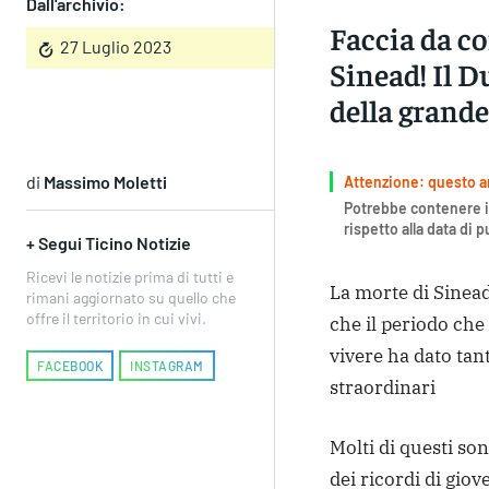
Dall'archivio:
Faccia da co
27 Luglio 2023
Sinead! Il D
della grande
di
Massimo Moletti
Attenzione: questo art
Potrebbe contenere i
rispetto alla data di 
+ Segui Ticino Notizie
Ricevi le notizie prima di tutti e
La morte di Sinea
rimani aggiornato su quello che
offre il territorio in cui vivi.
che il periodo che 
vivere ha dato tan
FACEBOOK
INSTAGRAM
straordinari
Molti di questi so
dei ricordi di giov