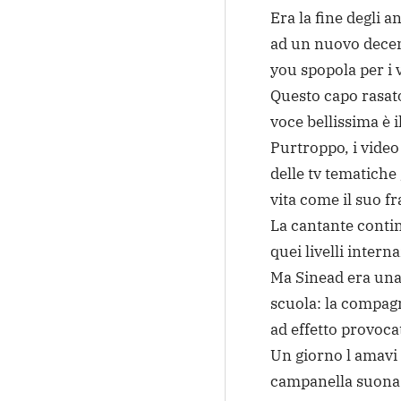
Era la fine degli a
ad un nuovo decen
you spopola per i 
Questo capo rasato
voce bellissima è 
Purtroppo, i video 
delle tv tematiche
vita come il suo f
La cantante conti
quei livelli intern
Ma Sinead era una 
scuola: la compagn
ad effetto provoca
Un giorno l amavi 
campanella suonass