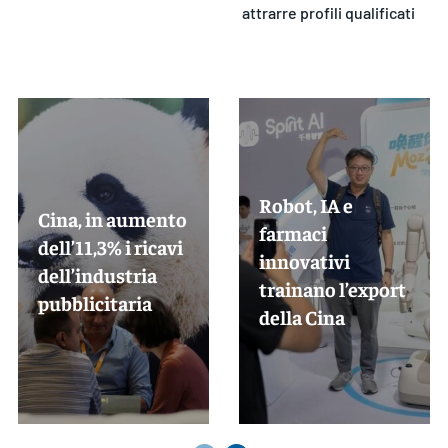
attrarre profili qualificati
Robot, IA e
Cina, in aumento
farmaci
dell’11,3% i ricavi
innovativi
dell’industria
trainano l’export
pubblicitaria
della Cina