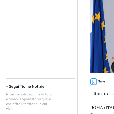
Salva
+ Segui Ticino Notizie
Ultim’ora su
Ricevi le notizie prima di tutti
e rimani aggiornato su quello
che offre il territorio in cui
ROMA (ITAL
vivi.