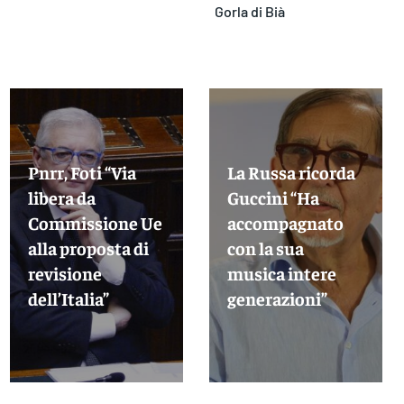
Gorla di Bià
Pnrr, Foti “Via
La Russa ricorda
libera da
Guccini “Ha
Commissione Ue
accompagnato
alla proposta di
con la sua
revisione
musica intere
dell’Italia”
generazioni”