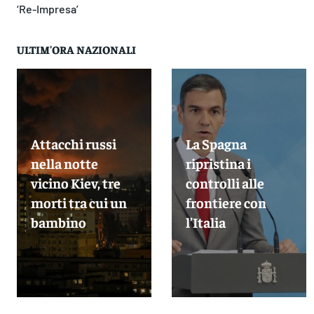
‘Re-Impresa’
ULTIM'ORA NAZIONALI
Attacchi russi
La Spagna
nella notte
ripristina i
vicino Kiev, tre
controlli alle
morti tra cui un
frontiere con
bambino
l’Italia