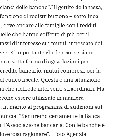
ilanci delle banche”.
“Il gettito della tassa,
funzione di redistribuzione – sottolinea
, deve andare alle famiglie con i redditi
uelle che hanno sofferto di più per il
tassi di interesse sui mutui, innescato dai
 Bce. E’ importante che le risorse siano
loro, sotto forma di agevolazioni per
l credito bancario, mutui compresi, per la
l cuneo fiscale. Questa è una situazione
ia che richiede interventi straordinari. Ma
devono essere utilizzate in maniera
i, in merito al programma di audizioni sul
nuncia: “Sentiremo certamente la Banca
poi l’Associazione bancaria. Con le banche è
 doveroso ragionare”.
– foto Agenzia