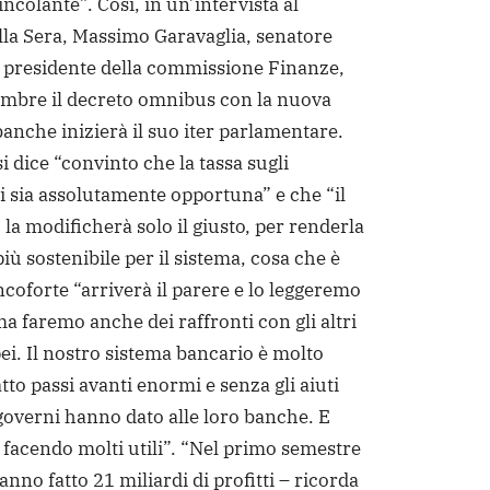
ncolante”. Così, in un’intervista al
lla Sera, Massimo Garavaglia, senatore
e presidente della commissione Finanze,
embre il decreto omnibus con la nuova
banche inizierà il suo iter parlamentare.
i dice “convinto che la tassa sugli
ti sia assolutamente opportuna” e che “il
la modificherà solo il giusto, per renderla
iù sostenibile per il sistema, cosa che è
coforte “arriverà il parere e lo leggeremo
ma faremo anche dei raffronti con gli altri
ei. Il nostro sistema bancario è molto
atto passi avanti enormi e senza gli aiuti
governi hanno dato alle loro banche. E
 facendo molti utili”. “Nel primo semestre
nno fatto 21 miliardi di profitti – ricorda