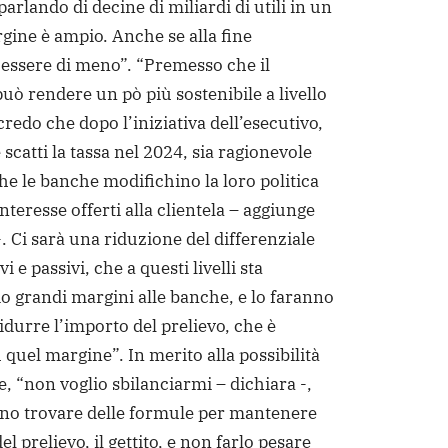
arlando di decine di miliardi di utili in un
rgine è ampio. Anche se alla fine
essere di meno”. “Premesso che il
può rendere un pò più sostenibile a livello
credo che dopo l’iniziativa dell’esecutivo,
scatti la tassa nel 2024, sia ragionevole
he le banche modifichino la loro politica
 interesse offerti alla clientela – aggiunge
. Ci sarà una riduzione del differenziale
ivi e passivi, che a questi livelli sta
 grandi margini alle banche, e lo faranno
idurre l’importo del prelievo, che è
 quel margine”. In merito alla possibilità
, “non voglio sbilanciarmi – dichiara -,
no trovare delle formule per mantenere
el prelievo, il gettito, e non farlo pesare