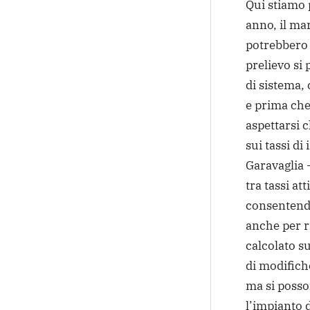
Qui stiamo p
anno, il ma
potrebbero 
prelievo si 
di sistema, 
e prima che 
aspettarsi c
sui tassi di
Garavaglia -
tra tassi att
consentendo
anche per r
calcolato su
di modifiche
ma si posso
l’impianto d