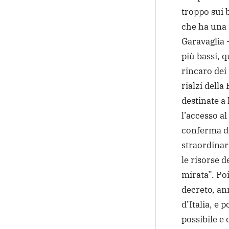
troppo sui b
che ha una 
Garavaglia -
più bassi, q
rincaro dei 
rialzi della
destinate a 
l’accesso a
conferma de
straordinar
le risorse 
mirata”. Po
decreto, an
d’Italia, e 
possibile e