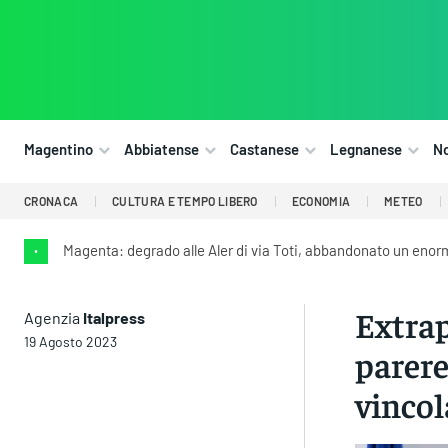
Magentino
Abbiatense
Castanese
Legnanese
N
CRONACA
CULTURA E TEMPO LIBERO
ECONOMIA
METEO
Magenta: degrado alle Aler di via Toti, abbandonato un enorme
•
Extrap
Agenzia
Italpress
19 Agosto 2023
parere
vincol