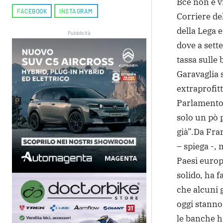
Bce non è vi
FACEBOOK
INSTAGRAM
Corriere de
della Lega 
Pubblicità
dove a sett
tassa sulle 
Garavaglia s
extraprofit
Parlamento 
solo un pò p
già”.
Da Fran
– spiega -, 
Paesi europ
solido, ha f
che alcuni 
oggi stanno
le banche ha