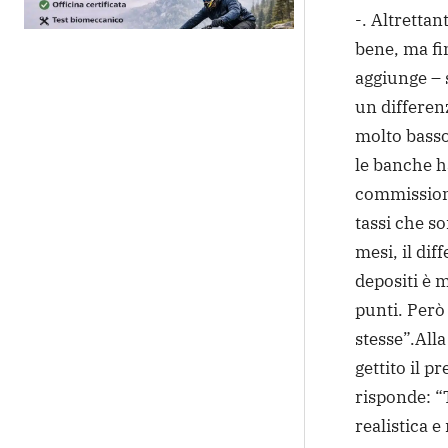
-. Altrettan
bene, ma fi
aggiunge – s
un differenzi
molto basso
le banche h
commissioni
tassi che s
mesi, il diff
depositi è 
punti. Però
stesse”.
All
gettito il p
risponde: “
realistica e