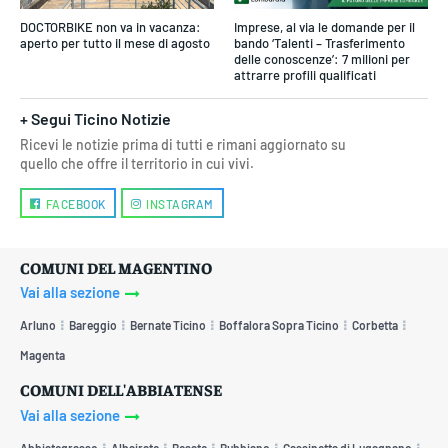
DOCTORBIKE non va in vacanza:
Imprese, al via le domande per il
aperto per tutto il mese di agosto
bando ‘Talenti – Trasferimento
delle conoscenze’: 7 milioni per
attrarre profili qualificati
+ Segui Ticino Notizie
Ricevi le notizie prima di tutti e rimani aggiornato su
quello che offre il territorio in cui vivi.
FACEBOOK
INSTAGRAM
COMUNI DEL MAGENTINO
Vai alla sezione
Arluno
Bareggio
Bernate Ticino
Boffalora Sopra Ticino
Corbetta
Magenta
COMUNI DELL'ABBIATENSE
Vai alla sezione
Abbiategrasso
Albairate
Besate
Bubbiano
Cassinetta di Lugagnano