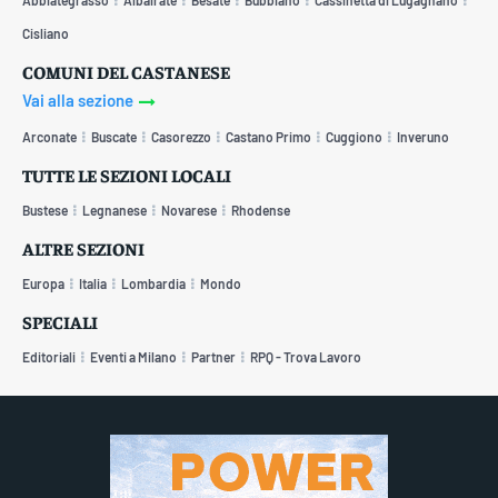
Cisliano
COMUNI DEL CASTANESE
Vai alla sezione
Arconate
Buscate
Casorezzo
Castano Primo
Cuggiono
Inveruno
TUTTE LE SEZIONI LOCALI
Bustese
Legnanese
Novarese
Rhodense
ALTRE SEZIONI
Europa
Italia
Lombardia
Mondo
SPECIALI
Editoriali
Eventi a Milano
Partner
RPQ - Trova Lavoro