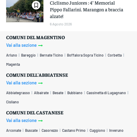
Ciclismo Juniores : 4° Memorial
Pippo Fallarini. Marangon a braccia
alzate!
6 Agosto 2026
COMUNI DEL MAGENTINO
Vai alla sezione
Arluno
Bareggio
Bernate Ticino
Boffalora Sopra Ticino
Corbetta
Magenta
COMUNI DELL'ABBIATENSE
Vai alla sezione
Abbiategrasso
Albairate
Besate
Bubbiano
Cassinetta di Lugagnano
Cisliano
COMUNI DEL CASTANESE
Vai alla sezione
Arconate
Buscate
Casorezzo
Castano Primo
Cuggiono
Inveruno