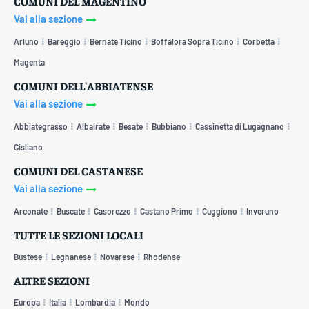
COMUNI DEL MAGENTINO
Vai alla sezione
Arluno
Bareggio
Bernate Ticino
Boffalora Sopra Ticino
Corbetta
Magenta
COMUNI DELL'ABBIATENSE
Vai alla sezione
Abbiategrasso
Albairate
Besate
Bubbiano
Cassinetta di Lugagnano
Cisliano
COMUNI DEL CASTANESE
Vai alla sezione
Arconate
Buscate
Casorezzo
Castano Primo
Cuggiono
Inveruno
TUTTE LE SEZIONI LOCALI
Bustese
Legnanese
Novarese
Rhodense
ALTRE SEZIONI
Europa
Italia
Lombardia
Mondo