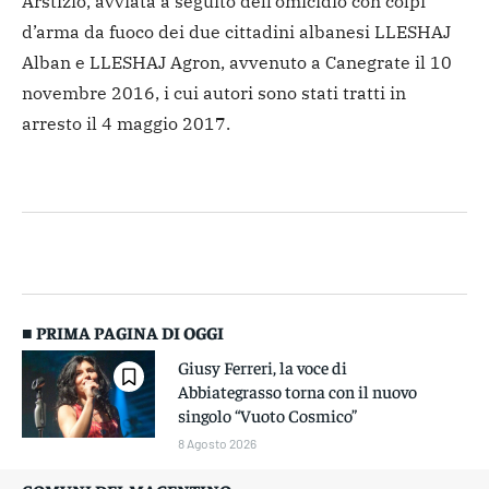
Arstizio, avviata a seguito dell’omicidio con colpi
d’arma da fuoco dei due cittadini albanesi LLESHAJ
Alban e LLESHAJ Agron, avvenuto a Canegrate il 10
novembre 2016, i cui autori sono stati tratti in
arresto il 4 maggio 2017.
■ PRIMA PAGINA DI OGGI
Giusy Ferreri, la voce di
Abbiategrasso torna con il nuovo
singolo “Vuoto Cosmico”
8 Agosto 2026