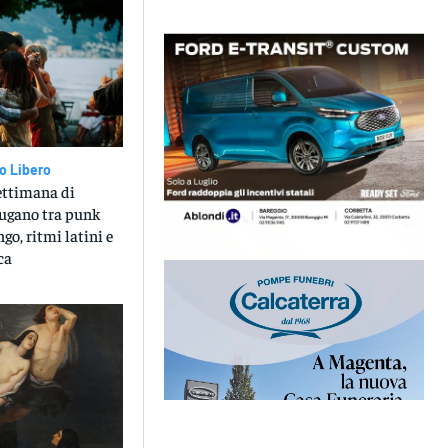
o Libero
settimana di
Lugano tra punk
ango, ritmi latini e
ca