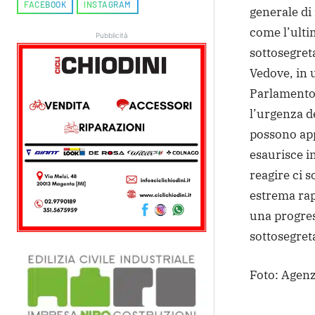
FACEBOOK
INSTAGRAM
generale di 
come l’ultim
Pubblicità
sottosegret
Vedove, in 
Parlamento
l’urgenza d
possono appr
esaurisce i
reagire ci 
estrema rap
una progres
sottosegret
Foto: Agen