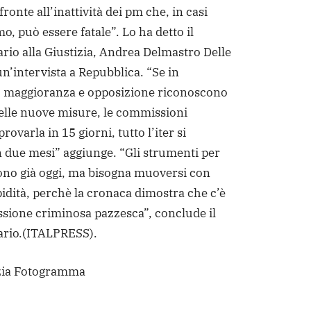
fronte all’inattività dei pm che, in casi
o, può essere fatale”. Lo ha detto il
ario alla Giustizia, Andrea Delmastro Delle
un’intervista a Repubblica. “Se in
 maggioranza e opposizione riconoscono
elle nuove misure, le commissioni
ovarla in 15 giorni, tutto l’iter si
n due mesi” aggiunge. “Gli strumenti per
sono già oggi, ma bisogna muoversi con
idità, perchè la cronaca dimostra che c’è
sione criminosa pazzesca”, conclude il
ario.(ITALPRESS).
zia Fotogramma