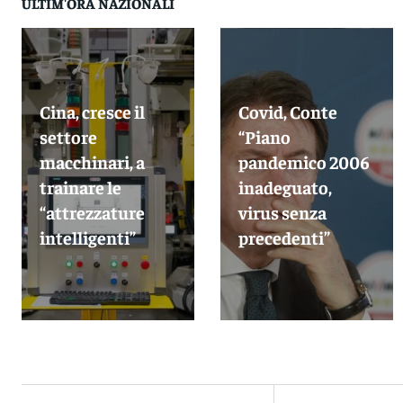
ULTIM'ORA NAZIONALI
Cina, cresce il
Covid, Conte
settore
“Piano
macchinari, a
pandemico 2006
trainare le
inadeguato,
“attrezzature
virus senza
intelligenti”
precedenti”