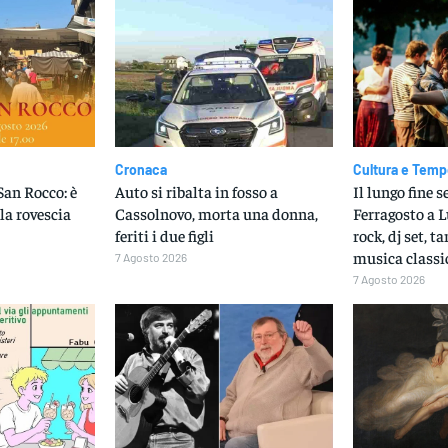
Cronaca
Cultura e Temp
San Rocco: è
Auto si ribalta in fosso a
Il lungo fine 
lla rovescia
Cassolnovo, morta una donna,
Ferragosto a 
feriti i due figli
rock, dj set, t
musica classi
7 Agosto 2026
7 Agosto 2026