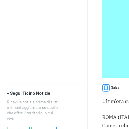
Salva
+ Segui Ticino Notizie
Ultim’ora su
Ricevi le notizie prima di tutti
e rimani aggiornato su quello
che offre il territorio in cui
ROMA (ITALP
vivi.
Camera che 