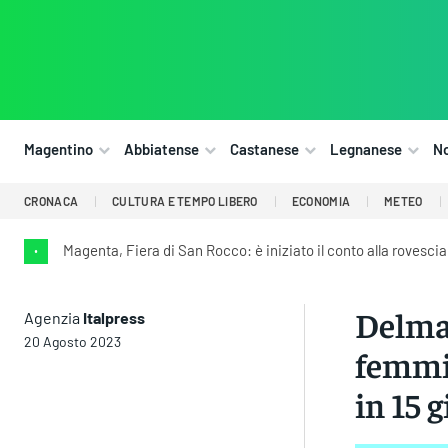
Magentino
Abbiatense
Castanese
Legnanese
N
CRONACA
CULTURA E TEMPO LIBERO
ECONOMIA
METEO
Magenta, Fiera di San Rocco: è iniziato il conto alla rovescia
•
Delmas
Agenzia
Italpress
20 Agosto 2023
femmin
in 15 g