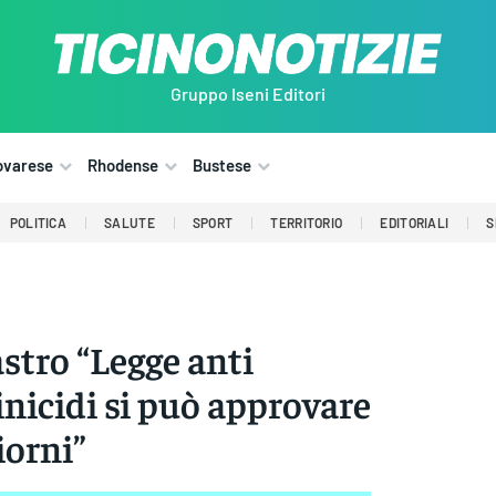
Gruppo Iseni Editori
ovarese
Rhodense
Bustese
POLITICA
SALUTE
SPORT
TERRITORIO
EDITORIALI
S
tro “Legge anti
icidi si può approvare
iorni”