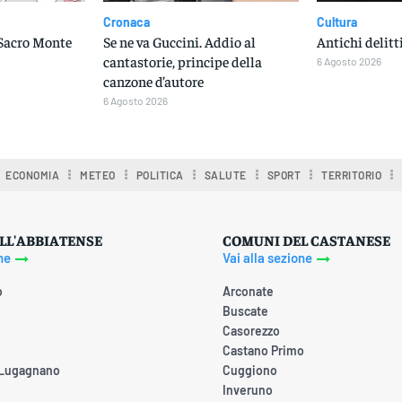
Cronaca
Cultura
 Sacro Monte
Se ne va Guccini. Addio al
Antichi delitt
cantastorie, principe della
6 Agosto 2026
canzone d’autore
6 Agosto 2026
ECONOMIA
METEO
POLITICA
SALUTE
SPORT
TERRITORIO
LL'ABBIATENSE
COMUNI DEL CASTANESE
ne
Vai alla sezione
o
Arconate
Buscate
Casorezzo
Castano Primo
 Lugagnano
Cuggiono
Inveruno