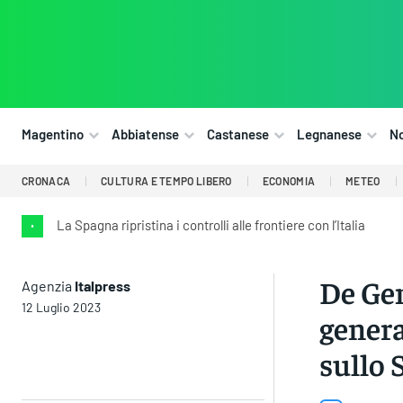
Magentino
Abbiatense
Castanese
Legnanese
N
CRONACA
CULTURA E TEMPO LIBERO
ECONOMIA
METEO
La Spagna ripristina i controlli alle frontiere con l’Italia
•
De Ge
Agenzia
Italpress
12 Luglio 2023
genera
sullo 