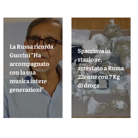
La Russa ricorda
Spacciava in
Guccini “Ha
stazione,
accompagnato
arrestato a Roma
con la sua
22enne con 7 Kg
musica intere
di droga
generazioni”