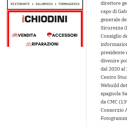
direttore ge
capo di Gabi
generale de
Sicurezza (
Consiglio d
informazion
presidente 
divenire po
dal 2020 al 
Centro Stud
Webuild det
spagnola Sa
da CMC (13%
Consorzio 
Fotogramm