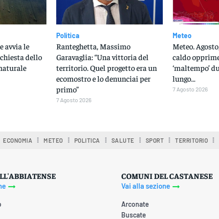
Politica
Meteo
e avvia le
Ranteghetta, Massimo
Meteo. Agosto,
ichiesta dello
Garavaglia: “Una vittoria del
caldo opprime
naturale
territorio. Quel progetto era un
‘maltempo’ du
ecomostro e lo denunciai per
lungo…
primo”
7 Agosto 2026
7 Agosto 2026
ECONOMIA
METEO
POLITICA
SALUTE
SPORT
TERRITORIO
LL'ABBIATENSE
COMUNI DEL CASTANESE
ne
Vai alla sezione
o
Arconate
Buscate