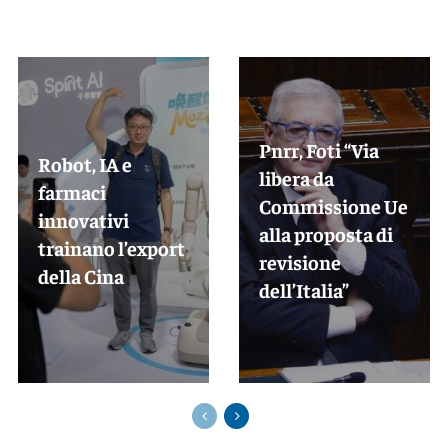
Pnrr, Foti “Via
Robot, IA e
libera da
farmaci
Commissione Ue
innovativi
alla proposta di
trainano l’export
revisione
della Cina
dell’Italia”