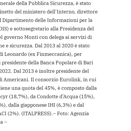
nerale della Pubblica Sicurezza, è stato
netto del ministero dell’Interno, direttore
l Dipartimento delle Informazioni per la
DIS) e sottosegretario alla Presidenza del
el governo Monti con delega ai servizi di
e e sicurezza.
Dal 2013 al 2020 è stato
di Leonardo (ex Finmeccanica), per
i presidente della Banca Popolare di Bari
2022. Dal 2013 è inoltre presidente del
i Americani. Il consorzio Eurolink, in cui
iene una quota del 45%, è composto dalla
cyr (18,7%), da Condotte d’Acqua (15%),
), dalla giapponese IHI (6,3%) e dal
ACI (2%).
(ITALPRESS).
– Foto: Agenzia
a –