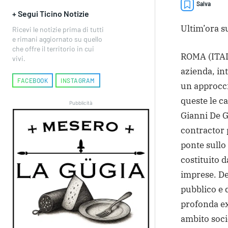
Salva
+ Segui Ticino Notizie
Ultim’ora su
Ricevi le notizie prima di tutti
e rimani aggiornato su quello
che offre il territorio in cui
ROMA (ITALP
vivi.
azienda, in
FACEBOOK
INSTAGRAM
un approccio
queste le c
Pubblicità
Gianni De G
contractor 
ponte sullo 
costituito 
imprese. De
pubblico e 
profonda ex
ambito socie