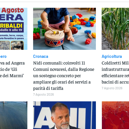
bero
Cronaca
Agricoltura
iva ad Angera
Nidi comunali: coinvolti 11
Coldiretti Mil
io de ‘Gli
Comuni novaresi, dalla Regione
infrastruttura
e dei Marmi’
un sostegno concreto per
efficientare r
ampliare gli orari dei servizi a
bacini di acc
parità di tariffa
7 Agosto 2026
7 Agosto 2026