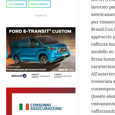
FACEBOOK
INSTAGRAM
lavorato pe
esteticamen
Pubblicità
pur rimanen
Brand.
Con D
approccio p
rafforza im
modello su 
firma lumin
caratterizza
All’anterior
rovesciata s
contemporan
Questo elem
visivamente 
rafforzando