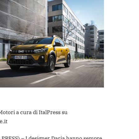
otori a cura di ItalPress su
e.it
PRESS) – I designer Dacia hanno sempre