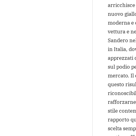
arricchisce 
nuovo giall
moderna e di
vettura e ne
Sandero ne
in Italia, d
apprezzati 
sul podio p
mercato. Il
questo risu
riconoscibil
rafforzarne 
stile cont
rapporto qu
scelta semp