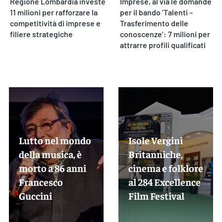
Regione Lombardia investe
Imprese, al via le domande
11 milioni per rafforzare la
per il bando ‘Talenti –
competitività di imprese e
Trasferimento delle
filiere strategiche
conoscenze’: 7 milioni per
attrarre profili qualificati
Lutto nel mondo
Isole Vergini
della musica, è
Britanniche,
morto a 86 anni
cinema e folklore
Francesco
al 284 Excellence
Guccini
Film Festival