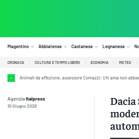
Magentino
Abbiatense
Castanese
Legnanese
N
CRONACA
CULTURA E TEMPO LIBERO
ECONOMIA
METEO
Animali da affezione, assessore Comazzi: ‘chi ama non abba
•
Dacia 
Agenzia
Italpress
10 Giugno 2026
modern
automo