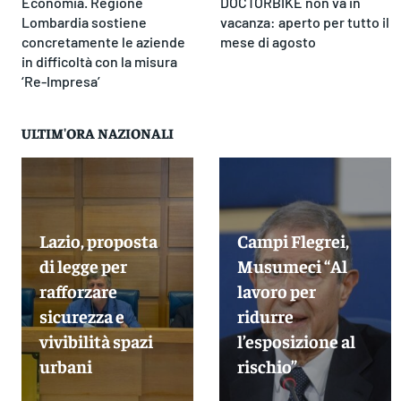
Economia. Regione
DOCTORBIKE non va in
Lombardia sostiene
vacanza: aperto per tutto il
concretamente le aziende
mese di agosto
in difficoltà con la misura
‘Re-Impresa’
ULTIM'ORA NAZIONALI
Lazio, proposta
Campi Flegrei,
di legge per
Musumeci “Al
rafforzare
lavoro per
sicurezza e
ridurre
vivibilità spazi
l’esposizione al
urbani
rischio”