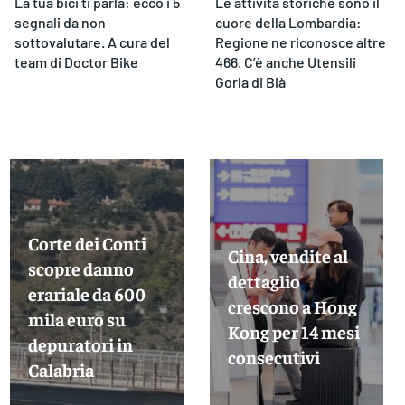
La tua bici ti parla: ecco i 5
Le attività storiche sono il
segnali da non
cuore della Lombardia:
sottovalutare. A cura del
Regione ne riconosce altre
team di Doctor Bike
466. C’è anche Utensili
Gorla di Bià
Corte dei Conti
Cina, vendite al
scopre danno
dettaglio
erariale da 600
crescono a Hong
mila euro su
Kong per 14 mesi
depuratori in
consecutivi
Calabria