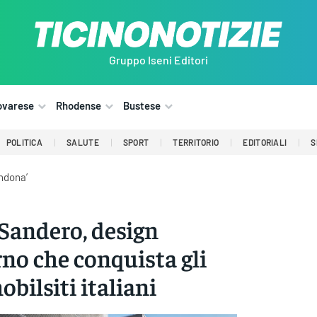
Gruppo Iseni Editori
ovarese
Rhodense
Bustese
POLITICA
SALUTE
SPORT
TERRITORIO
EDITORIALI
S
ndona’
Sandero, design
o che conquista gli
bilsiti italiani