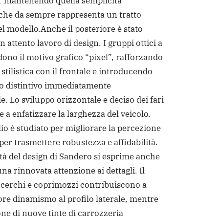
r mantenendo quella semplicità
che da sempre rappresenta un tratto
el modello.
Anche il posteriore è stato
n attento lavoro di design. I gruppi ottici a
ono il motivo grafico “pixel”, rafforzando
stilistica con il frontale e introducendo
o distintivo immediatamente
e. Lo sviluppo orizzontale e deciso dei fari
 a enfatizzare la larghezza del veicolo.
lio è studiato per migliorare la percezione
 per trasmettere robustezza e affidabilità.
à del design di Sandero si esprime anche
na rinnovata attenzione ai dettagli. Il
 cerchi e coprimozzi contribuiscono a
re dinamismo al profilo laterale, mentre
one di nuove tinte di carrozzeria