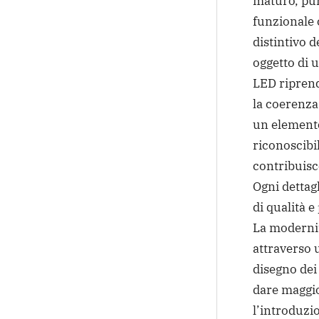
maturo, pu
funzionale 
distintivo d
oggetto di u
LED riprend
la coerenza 
un element
riconoscibil
contribuisce
Ogni dettag
di qualità e
La modernit
attraverso u
disegno dei
dare maggio
l’introduzi