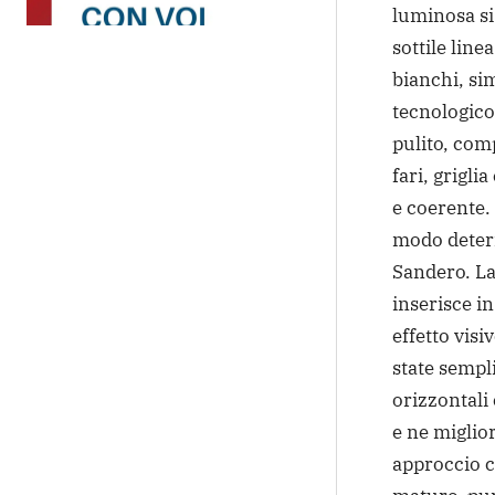
luminosa si
sottile line
bianchi, sim
tecnologico
pulito, com
fari, grigli
e coerente. 
modo determ
Sandero. La 
inserisce i
effetto visi
state sempli
orizzontali
e ne miglio
approccio c