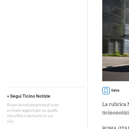
Salva
+ Segui Ticino Notizie
La rubrica M
Ricevi le notizie prima di tutti
e rimani aggiornato su quello
ticinonotizi
che offre il territorio in cui
vivi.
ROMA (ITAL