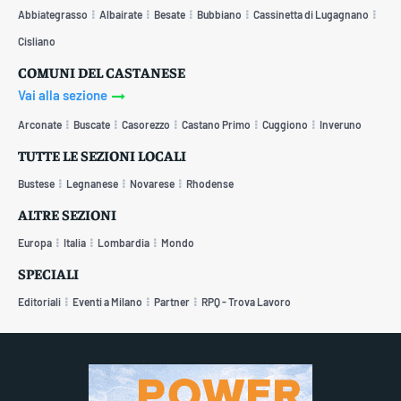
Abbiategrasso
Albairate
Besate
Bubbiano
Cassinetta di Lugagnano
Cisliano
COMUNI DEL CASTANESE
Vai alla sezione
Arconate
Buscate
Casorezzo
Castano Primo
Cuggiono
Inveruno
TUTTE LE SEZIONI LOCALI
Bustese
Legnanese
Novarese
Rhodense
ALTRE SEZIONI
Europa
Italia
Lombardia
Mondo
SPECIALI
Editoriali
Eventi a Milano
Partner
RPQ - Trova Lavoro