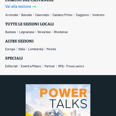
Vai alla sezione
Arconate
Buscate
Casorezzo
Castano Primo
Cuggiono
Inveruno
TUTTE LE SEZIONI LOCALI
Bustese
Legnanese
Novarese
Rhodense
ALTRE SEZIONI
Europa
Italia
Lombardia
Mondo
SPECIALI
Editoriali
Eventi a Milano
Partner
RPQ - Trova Lavoro