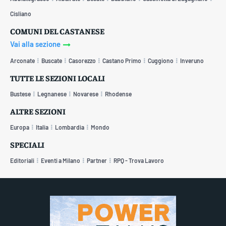
Cisliano
COMUNI DEL CASTANESE
Vai alla sezione
Arconate
Buscate
Casorezzo
Castano Primo
Cuggiono
Inveruno
TUTTE LE SEZIONI LOCALI
Bustese
Legnanese
Novarese
Rhodense
ALTRE SEZIONI
Europa
Italia
Lombardia
Mondo
SPECIALI
Editoriali
Eventi a Milano
Partner
RPQ - Trova Lavoro