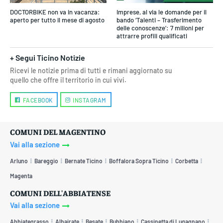
DOCTORBIKE non va in vacanza:
Imprese, al via le domande per il
aperto per tutto il mese di agosto
bando ‘Talenti – Trasferimento
delle conoscenze’: 7 milioni per
attrarre profili qualificati
+ Segui Ticino Notizie
Ricevi le notizie prima di tutti e rimani aggiornato su
quello che offre il territorio in cui vivi.
FACEBOOK
INSTAGRAM
COMUNI DEL MAGENTINO
Vai alla sezione
Arluno
Bareggio
Bernate Ticino
Boffalora Sopra Ticino
Corbetta
Magenta
COMUNI DELL'ABBIATENSE
Vai alla sezione
Abbiategrasso
Albairate
Besate
Bubbiano
Cassinetta di Lugagnano