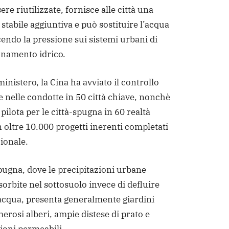
ere riutilizzate, fornisce alle città una
 stabile aggiuntiva e può sostituire l’acqua
cendo la pressione sui sistemi urbani di
onamento idrico.
inistero, la Cina ha avviato il controllo
e nelle condotte in 50 città chiave, nonchè
ilota per le città-spugna in 60 realtà
 oltre 10.000 progetti inerenti completati
zionale.
pugna, dove le precipitazioni urbane
orbite nel sottosuolo invece di defluire
’acqua, presenta generalmente giardini
erosi alberi, ampie distese di prato e
oni permeabili.