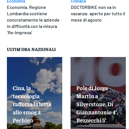
Economia
Cronaca
Economia. Regione
DOCTORBIKE non va in
Lombardia sostiene
vacanza: aperto per tutto il
concretamente le aziende
mese di agosto
in difficoltà con la misura
‘Re-Impresa’
ULTIM'ORA NAZIONALI
Cina, la
Pole di Jorge
tecnologia
Martin a
rafforza la lotta
Silverstone, Di
allo smog a
Giannantonio 4°,
Pechino
Bezzecchi 5°