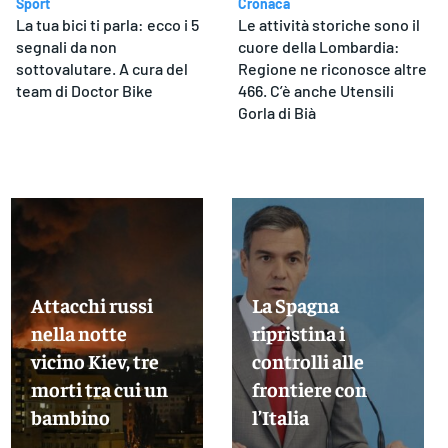
Sport
Cronaca
La tua bici ti parla: ecco i 5
Le attività storiche sono il
segnali da non
cuore della Lombardia:
sottovalutare. A cura del
Regione ne riconosce altre
team di Doctor Bike
466. C’è anche Utensili
Gorla di Bià
Attacchi russi
La Spagna
nella notte
ripristina i
vicino Kiev, tre
controlli alle
morti tra cui un
frontiere con
bambino
l’Italia