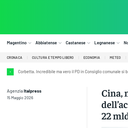
Magentino
Abbiatense
Castanese
Legnanese
N
CRONACA
CULTURA E TEMPO LIBERO
ECONOMIA
METEO
Corbetta. Incredibile ma vero il PD in Consiglio comunale si 
•
Cina, 
Agenzia
Italpress
15 Maggio 2026
dell’a
22 mld