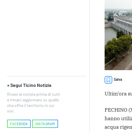
Salva
+ Segui Ticino Notizie
Ultim’ora su
Ricevi le notizie prima di tutti
e rimani aggiornato su quello
che offre il territorio in cui
PECHINO (X
vivi.
hanno utiliz
FACEBOOK
INSTAGRAM
acqua rigen