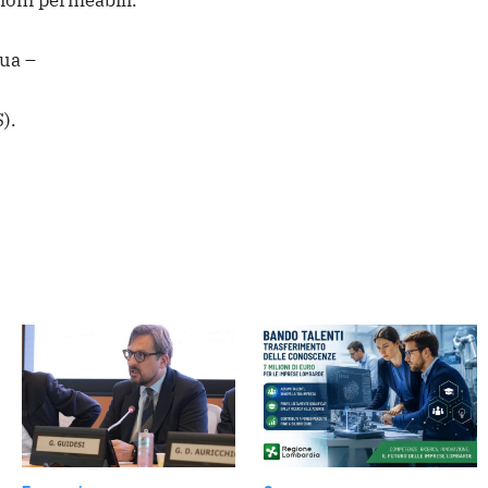
ua –
).
dere