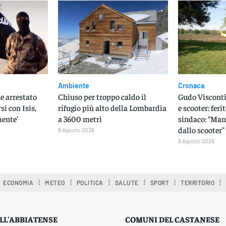
Ambiente
Cronaca
e arrestato
Chiuso per troppo caldo il
Gudo Visconti,
si con Isis,
rifugio più alto della Lombardia
e scooter: feri
mente’
a 3600 metri
sindaco: “Man
dallo scooter”
8 Agosto 2026
8 Agosto 2026
ECONOMIA
METEO
POLITICA
SALUTE
SPORT
TERRITORIO
LL'ABBIATENSE
COMUNI DEL CASTANESE