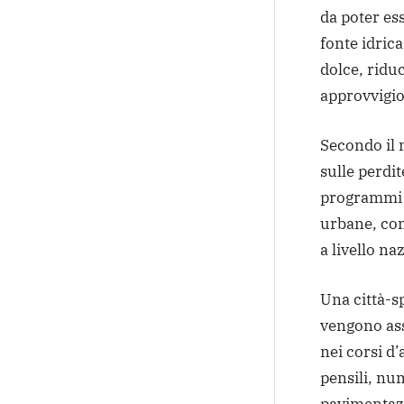
da poter ess
fonte idrica
dolce, ridu
approvvigi
Secondo il m
sulle perdit
programmi p
urbane, con
a livello na
Una città-s
vengono ass
nei corsi d
pensili, num
pavimentazi