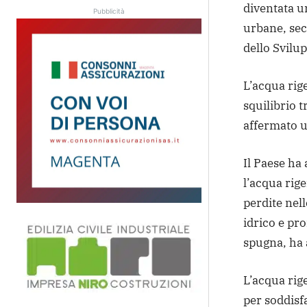
diventata un
Pubblicità
urbane, seco
dello Svilu
L’acqua rig
squilibrio t
affermato u
Il Paese ha 
l’acqua rige
perdite nel
idrico e pr
spugna, ha 
L’acqua rig
per soddisf