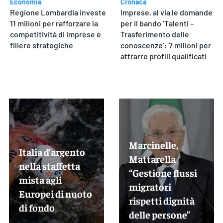
Economia
Cronaca
Regione Lombardia investe
Imprese, al via le domande
11 milioni per rafforzare la
per il bando ‘Talenti –
competitività di imprese e
Trasferimento delle
filiere strategiche
conoscenze’: 7 milioni per
attrarre profili qualificati
Marcinelle,
Italia d’argento
Mattarella
nella staffetta
“Gestione flussi
mista agli
migratori
Europei di nuoto
rispetti dignità
di fondo
delle persone”