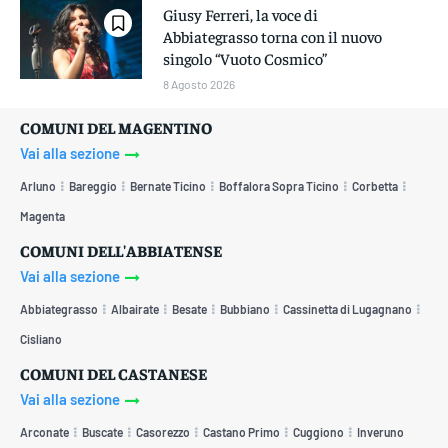
Giusy Ferreri, la voce di
Abbiategrasso torna con il nuovo
singolo “Vuoto Cosmico”
8 Agosto 2026
COMUNI DEL MAGENTINO
Vai alla sezione
Arluno
Bareggio
Bernate Ticino
Boffalora Sopra Ticino
Corbetta
Magenta
COMUNI DELL'ABBIATENSE
Vai alla sezione
Abbiategrasso
Albairate
Besate
Bubbiano
Cassinetta di Lugagnano
Cisliano
COMUNI DEL CASTANESE
Vai alla sezione
Arconate
Buscate
Casorezzo
Castano Primo
Cuggiono
Inveruno