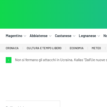
Magentino
Abbiatense
Castanese
Legnanese
N
CRONACA
CULTURA E TEMPO LIBERO
ECONOMIA
METEO
Non si fermano gli attacchi in Ucraina, Kallas “Dall’Ue nuove
•