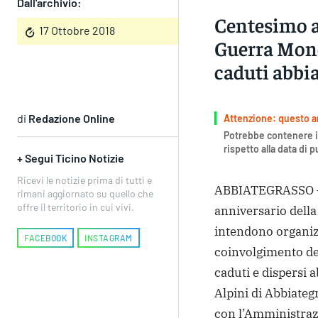
Dall'archivio:
Centesimo a
17 Ottobre 2018
Guerra Mond
caduti abbi
di
Redazione Online
Attenzione: questo art
Potrebbe contenere i
rispetto alla data di 
+ Segui Ticino Notizie
Ricevi le notizie prima di tutti e
ABBIATEGRASSO – 
rimani aggiornato su quello che
offre il territorio in cui vivi.
anniversario della
intendono organizz
FACEBOOK
INSTAGRAM
coinvolgimento del
caduti e dispersi a
Alpini di Abbiateg
con l’Amministra