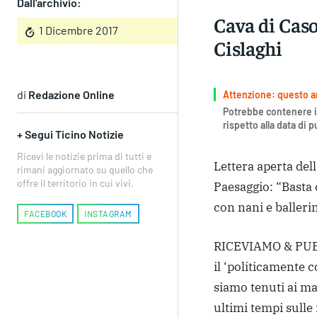
Dall'archivio:
Cava di Caso
1 Dicembre 2017
Cislaghi
di
Redazione Online
Attenzione: questo art
Potrebbe contenere i
rispetto alla data di 
+ Segui Ticino Notizie
Ricevi le notizie prima di tutti e
Lettera aperta del
rimani aggiornato su quello che
offre il territorio in cui vivi.
Paesaggio: “Basta 
con nani e balleri
FACEBOOK
INSTAGRAM
RICEVIAMO & PU
il ‘politicamente c
siamo tenuti ai ma
ultimi tempi sulle