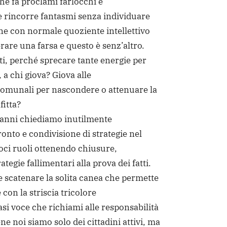
he fa proclami farlocchi e
e rincorre fantasmi senza individuare
one con normale quoziente intellettivo
are una farsa e questo è senz’altro.
ti, perché sprecare tante energie per
 a chi giova? Giova alle
omunali per nascondere o attenuare la
fitta?
 anni chiediamo inutilmente
onto e condivisione di strategie nel
roci ruoli ottenendo chiusure,
tegie fallimentari alla prova dei fatti.
 scatenare la solita canea che permette
e con la striscia tricolore
i voce che richiami alle responsabilità
e noi siamo solo dei cittadini attivi, ma