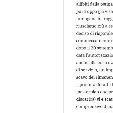
allibiti dalla osti
purtroppo già visto
fumogena ha raggiu
riusciamo più a re
deciso di risponder
sommessamente ci 
dopo il 20 settem
data l’autorizzazio
anche alla costru
di servizio, un imp
scavo dei rimanent
ripristino di tutt
masterplan che pre
discarica) si è sc
comprensivo di nan