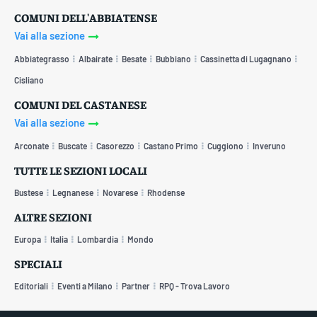
COMUNI DELL'ABBIATENSE
Vai alla sezione
Abbiategrasso
Albairate
Besate
Bubbiano
Cassinetta di Lugagnano
Cisliano
COMUNI DEL CASTANESE
Vai alla sezione
Arconate
Buscate
Casorezzo
Castano Primo
Cuggiono
Inveruno
TUTTE LE SEZIONI LOCALI
Bustese
Legnanese
Novarese
Rhodense
ALTRE SEZIONI
Europa
Italia
Lombardia
Mondo
SPECIALI
Editoriali
Eventi a Milano
Partner
RPQ - Trova Lavoro