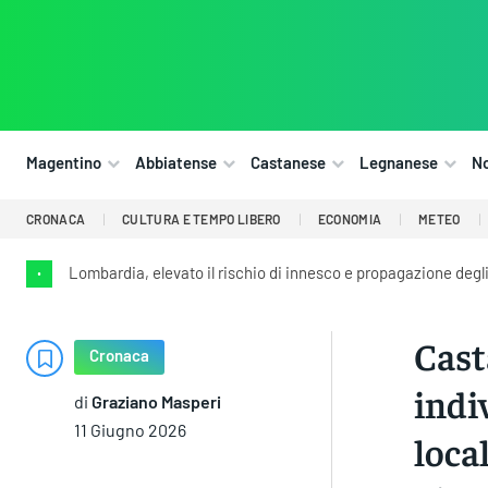
Magentino
Abbiatense
Castanese
Legnanese
N
CRONACA
CULTURA E TEMPO LIBERO
ECONOMIA
METEO
Lombardia, elevato il rischio di innesco e propagazione degl
•
Cast
Cronaca
indi
di
Graziano Masperi
11 Giugno 2026
local