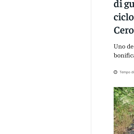
di g
cicl
Cer
Uno dei
bonific
Tempo di 