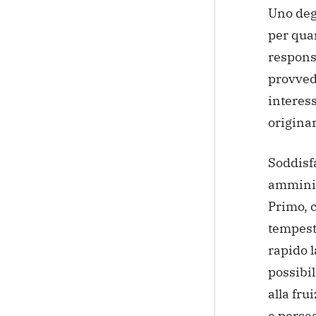
Uno deg
per qua
responsa
provvedu
interess
originar
Soddisfa
amminis
Primo, c
tempesti
rapido l
possibil
alla fru
e perseg