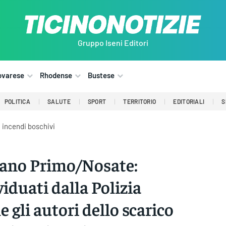
Gruppo Iseni Editori
ovarese
Rhodense
Bustese
POLITICA
SALUTE
SPORT
TERRITORIO
EDITORIALI
S
i incendi boschivi
ano Primo/Nosate:
viduati dalla Polizia
e gli autori dello scarico