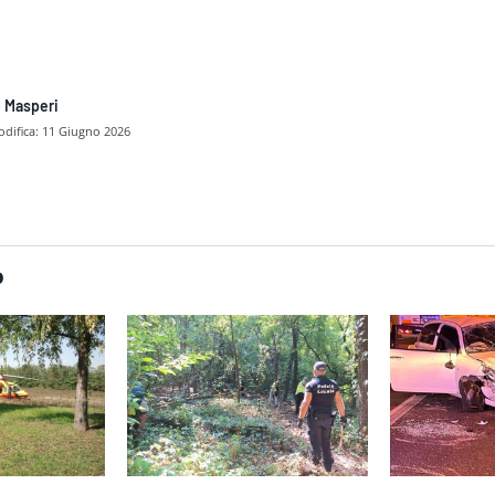
 Masperi
difica:
11 Giugno 2026
dividere
O