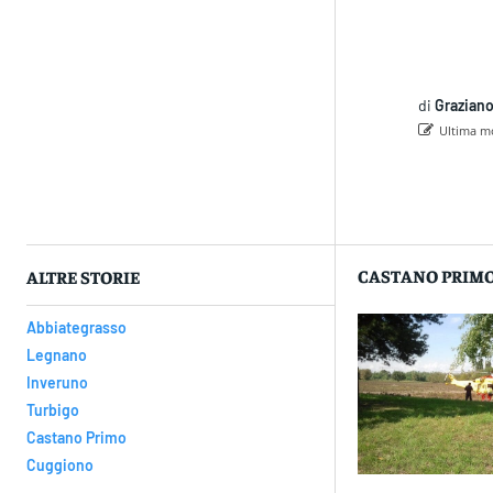
di
Graziano
Ultima mo
Con
CASTANO PRIM
ALTRE STORIE
Abbiategrasso
Legnano
Inveruno
Turbigo
Castano Primo
Cuggiono