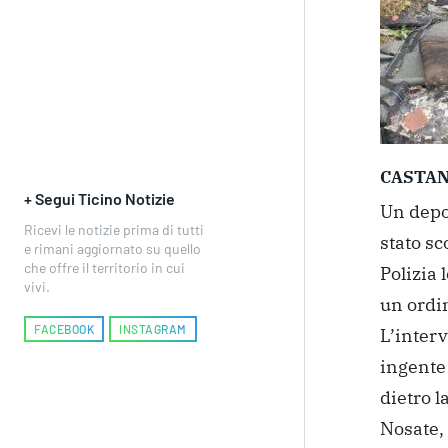
CASTAN
+ Segui Ticino Notizie
Un depos
Ricevi le notizie prima di tutti
stato sc
e rimani aggiornato su quello
che offre il territorio in cui
Polizia 
vivi.
un ordin
FACEBOOK
INSTAGRAM
L’interv
ingente
dietro l
Nosate, 