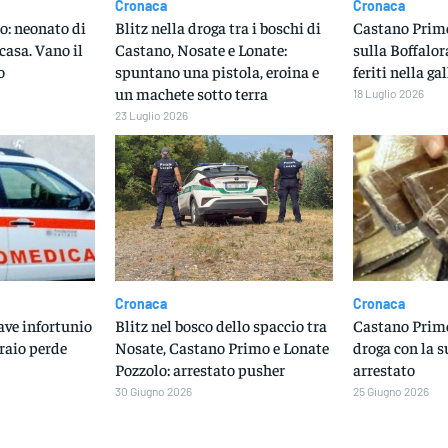
Cronaca
Cronaca
: neonato di
Blitz nella droga tra i boschi di
Castano Primo
casa. Vano il
Castano, Nosate e Lonate:
sulla Boffalor
o
spuntano una pistola, eroina e
feriti nella ga
un machete sotto terra
18 Luglio 2026
23 Luglio 2026
Cronaca
Cronaca
ave infortunio
Blitz nel bosco dello spaccio tra
Castano Primo
eraio perde
Nosate, Castano Primo e Lonate
droga con la s
Pozzolo: arrestato pusher
arrestato
30 Giugno 2026
25 Giugno 2026