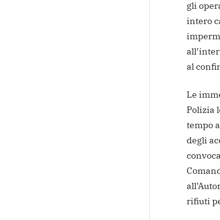
gli oper
intero 
imperme
all’inte
al confi
Le immed
Polizia 
tempo a
degli ac
convocat
Comando 
all’Auto
rifiuti 