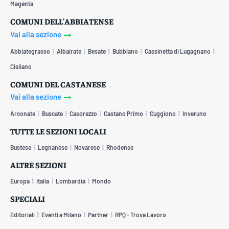
Magenta
COMUNI DELL'ABBIATENSE
Vai alla sezione
Abbiategrasso
Albairate
Besate
Bubbiano
Cassinetta di Lugagnano
Cisliano
COMUNI DEL CASTANESE
Vai alla sezione
Arconate
Buscate
Casorezzo
Castano Primo
Cuggiono
Inveruno
TUTTE LE SEZIONI LOCALI
Bustese
Legnanese
Novarese
Rhodense
ALTRE SEZIONI
Europa
Italia
Lombardia
Mondo
SPECIALI
Editoriali
Eventi a Milano
Partner
RPQ - Trova Lavoro