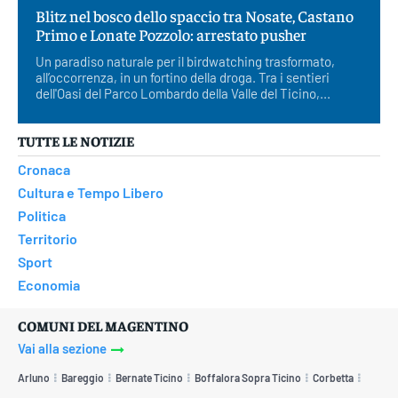
Blitz nel bosco dello spaccio tra Nosate, Castano
Primo e Lonate Pozzolo: arrestato pusher
Un paradiso naturale per il birdwatching trasformato,
all’occorrenza, in un fortino della droga. Tra i sentieri
dell'Oasi del Parco Lombardo della Valle del Ticino,...
TUTTE LE NOTIZIE
Cronaca
Cultura e Tempo Libero
Politica
Territorio
Sport
Economia
COMUNI DEL MAGENTINO
Vai alla sezione
Arluno
Bareggio
Bernate Ticino
Boffalora Sopra Ticino
Corbetta