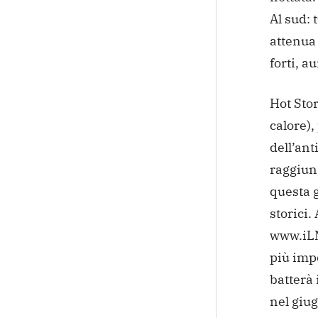
Al sud: 
attenua 
forti, a
Hot Sto
calore),
dell’ant
raggiung
questa g
storici.
www.iLMe
più impo
batterà 
nel giu