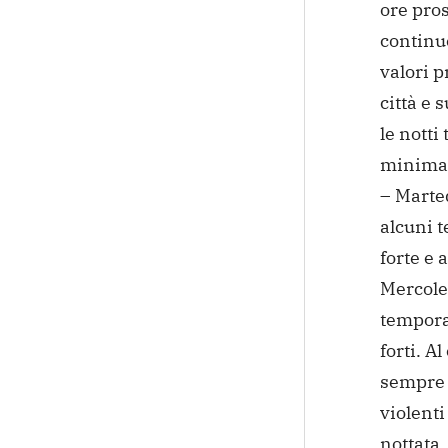
ore pro
continu
valori p
città e 
le notti
minima 
– Marted
alcuni t
forte e 
Mercoled
temporal
forti. A
sempre p
violenti
nottata.