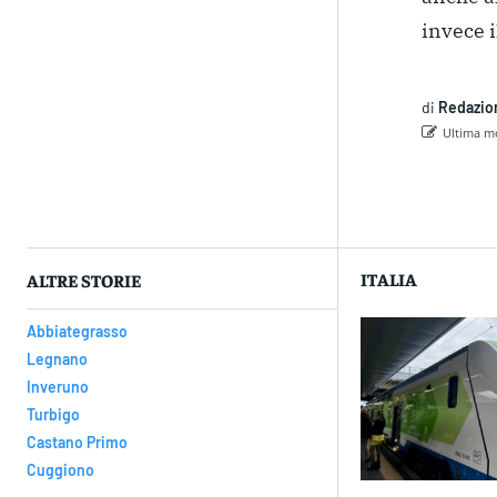
invece 
di
Redazio
Ultima mo
Con
ITALIA
ALTRE STORIE
Abbiategrasso
Legnano
Inveruno
Turbigo
Castano Primo
Cuggiono