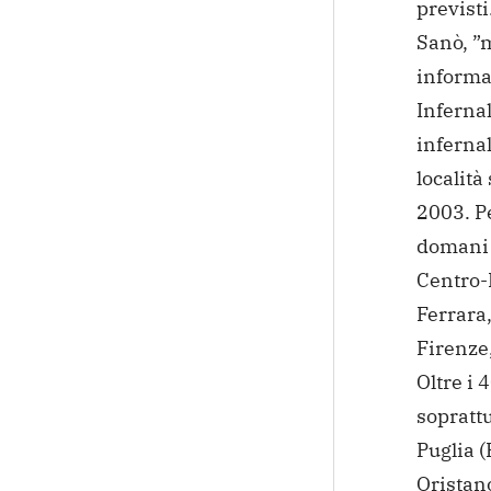
previsti
Sanò, ”m
informa
Infernal
infernal
località
2003. P
domani 
Centro-
Ferrara,
Firenze
Oltre i
soprattu
Puglia (
Oristan