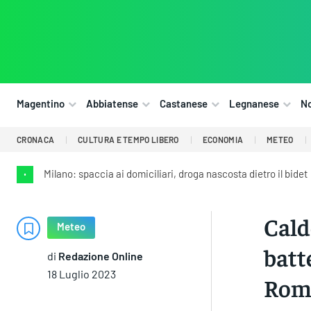
Magentino
Abbiatense
Castanese
Legnanese
N
CRONACA
CULTURA E TEMPO LIBERO
ECONOMIA
METEO
Milano: spaccia ai domiciliari, droga nascosta dietro il bidet
•
Cald
Meteo
batt
di
Redazione Online
18 Luglio 2023
Rom