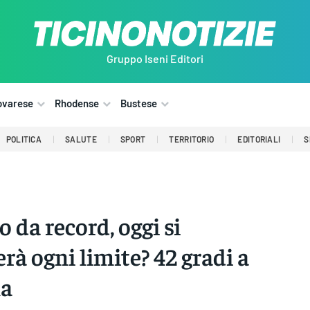
Gruppo Iseni Editori
ovarese
Rhodense
Bustese
POLITICA
SALUTE
SPORT
TERRITORIO
EDITORIALI
S
o da record, oggi si
erà ogni limite? 42 gradi a
a