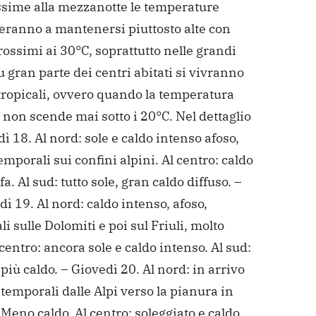
ssime alla mezzanotte le temperature
eranno a mantenersi piuttosto alte con
rossimi ai 30°C, soprattutto nelle grandi
su gran parte dei centri abitati si vivranno
 tropicali, ovvero quando la temperatura
non scende mai sotto i 20°C. Nel dettaglio
ì 18. Al nord: sole e caldo intenso afoso,
emporali sui confini alpini. Al centro: caldo
afa. Al sud: tutto sole, gran caldo diffuso. –
ì 19. Al nord: caldo intenso, afoso,
i sulle Dolomiti e poi sul Friuli, molto
l centro: ancora sole e caldo intenso. Al sud:
iù caldo. – Giovedì 20. Al nord: in arrivo
 temporali dalle Alpi verso la pianura in
 Meno caldo. Al centro: soleggiato e caldo.