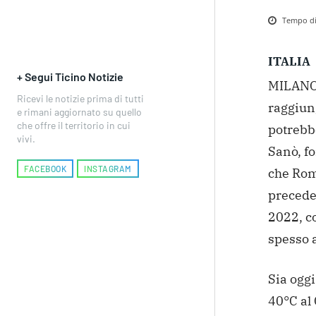
Tempo di 
ITALIA
+ Segui Ticino Notizie
MILANO I
Ricevi le notizie prima di tutti
raggiung
e rimani aggiornato su quello
che offre il territorio in cui
potrebbe
vivi.
Sanò, f
FACEBOOK
INSTAGRAM
che Rom
precede
2022, co
spesso a
Sia ogg
40°C al 