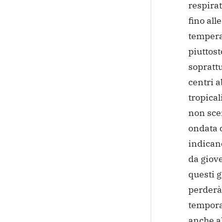
respirat
fino all
tempera
piuttost
soprattu
centri a
tropica
non sce
ondata 
indicano
da giove
questi g
perderà 
tempora
anche a