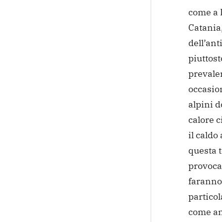
come a 
Catania
dell’ant
piuttosto
prevalen
occasion
alpini d
calore 
il caldo
questa t
provocat
faranno 
particol
come an