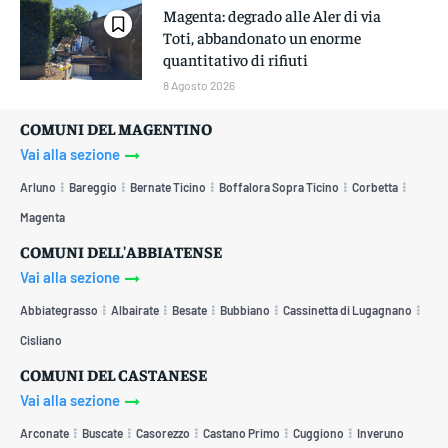
Magenta: degrado alle Aler di via
Toti, abbandonato un enorme
quantitativo di rifiuti
8 Agosto 2026
COMUNI DEL MAGENTINO
Vai alla sezione
Arluno
Bareggio
Bernate Ticino
Boffalora Sopra Ticino
Corbetta
Magenta
COMUNI DELL'ABBIATENSE
Vai alla sezione
Abbiategrasso
Albairate
Besate
Bubbiano
Cassinetta di Lugagnano
Cisliano
COMUNI DEL CASTANESE
Vai alla sezione
Arconate
Buscate
Casorezzo
Castano Primo
Cuggiono
Inveruno