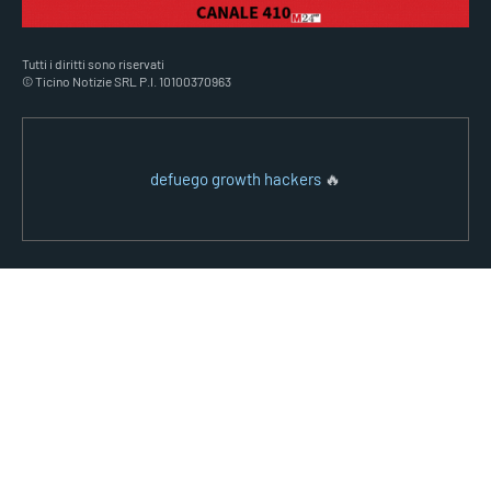
Tutti i diritti sono riservati
© Ticino Notizie SRL P.I. 10100370963
defuego growth hackers
🔥