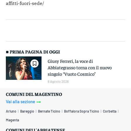
affitti-fuori-sede/
■ PRIMA PAGINA DI OGGI
Giusy Ferreri, la voce di
Abbiategrasso torna con il nuovo
singolo “Vuoto Cosmico”
8 Agosto 2026
COMUNI DEL MAGENTINO
Vai alla sezione
Arluno
Bareggio
Bernate Ticino
Boffalora Sopra Ticino
Corbetta
Magenta
COMUNI DELL'ABBIATENSE