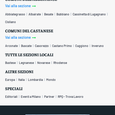
Vai alla sezione
Abbiategrasso
Albairate
Besate
Bubbiano
Cassinetta di Lugagnano
Cisliano
COMUNI DEL CASTANESE
Vai alla sezione
Arconate
Buscate
Casorezzo
Castano Primo
Cuggiono
Inveruno
TUTTE LE SEZIONI LOCALI
Bustese
Legnanese
Novarese
Rhodense
ALTRE SEZIONI
Europa
Italia
Lombardia
Mondo
SPECIALI
Editoriali
Eventi a Milano
Partner
RPQ - Trova Lavoro