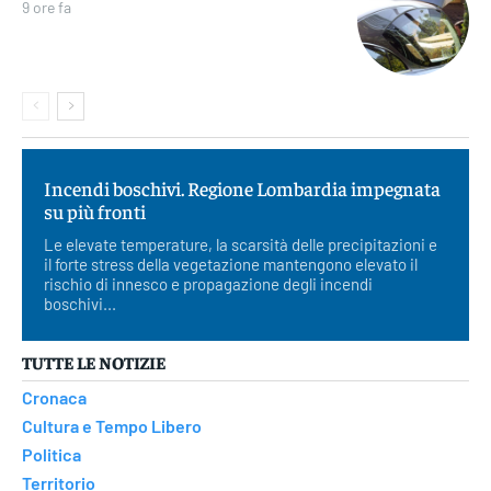
9 ore fa
Incendi boschivi. Regione Lombardia impegnata
su più fronti
Le elevate temperature, la scarsità delle precipitazioni e
il forte stress della vegetazione mantengono elevato il
rischio di innesco e propagazione degli incendi
boschivi...
TUTTE LE NOTIZIE
Cronaca
Cultura e Tempo Libero
Politica
Territorio