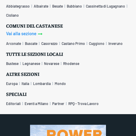
Abbiategrasso
Albairate
Besate
Bubbiano
Cassinetta di Lugagnano
Cisliano
COMUNI DEL CASTANESE
Vai alla sezione
Arconate
Buscate
Casorezzo
Castano Primo
Cuggiono
Inveruno
TUTTE LE SEZIONI LOCALI
Bustese
Legnanese
Novarese
Rhodense
ALTRE SEZIONI
Europa
Italia
Lombardia
Mondo
SPECIALI
Editoriali
Eventi a Milano
Partner
RPQ - Trova Lavoro