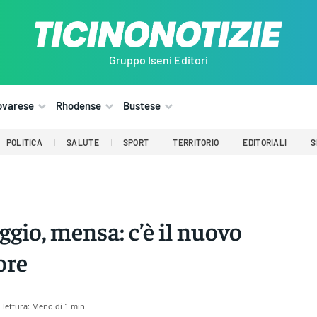
Gruppo Iseni Editori
ovarese
Rhodense
Bustese
POLITICA
SALUTE
SPORT
TERRITORIO
EDITORIALI
S
ggio, mensa: c’è il nuovo
ore
lettura:
Meno di 1
min.