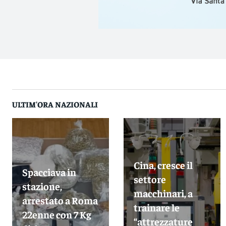
ULTIM'ORA NAZIONALI
Cina, cresce il
Spacciava in
settore
stazione,
macchinari, a
arrestato a Roma
trainare le
22enne con 7 Kg
“attrezzature