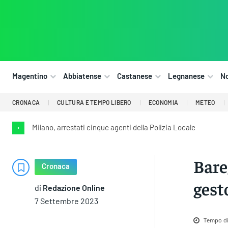
Magentino
Abbiatense
Castanese
Legnanese
N
CRONACA
CULTURA E TEMPO LIBERO
ECONOMIA
METEO
Milano, arrestati cinque agenti della Polizia Locale
•
Bare
Cronaca
gest
di
Redazione Online
7 Settembre 2023
Tempo di 