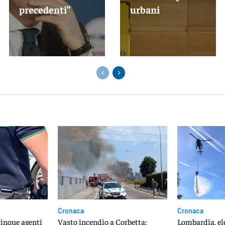
precedenti”
urbani
Cronaca
Cronaca
cinque agenti
Vasto incendio a Corbetta:
Lombardia, ele