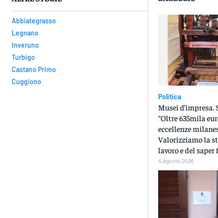
Abbiategrasso
Legnano
Inveruno
Turbigo
Castano Primo
Cuggiono
Politica
Musei d’impresa. S
“Oltre 635mila eur
eccellenze milanes
Valorizziamo la st
lavoro e del saper 
4 Agosto 2026