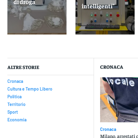
di droga
intelligenti”
CRONACA
ALTRE STORIE
Cronaca
Cultura e Tempo Libero
Politica
Territorio
Sport
Economia
Cronaca
Milano, arrestati 