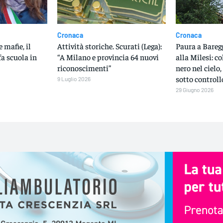
Cronaca
Cronaca
e mafie, il
Attività storiche. Scurati (Lega):
Paura a Baregg
a scuola in
“A Milano e provincia 64 nuovi
alla Milesi: c
riconoscimenti”
nero nel cielo
sotto controll
9 Luglio 2026
29 Giugno 2026