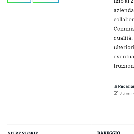
fino al
azienda
collabor
Commissi
qualità
ulterior
eventual
fruizion
di
Redazio
Ultima mo
Con
BAREGGIO
ALTRE STORIE