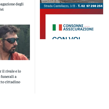
pagazione degli
ivi
il rivale e lo
 funerali a
tto cittadino