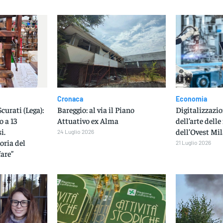
Cronaca
Economia
curati (Lega):
Bareggio: al via il Piano
Digitalizzazio
o a 13
Attuativo ex Alma
dell’arte dell
i.
dell’Ovest Mi
24 Luglio 2026
oria del
21 Luglio 2026
fare”