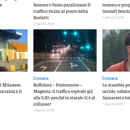
le
fiamme e fumo paralizzano il
innesco e pro
traffico vicino al ponte della
incendi bosch
Borletti
7 Agosto 2026
7 Agosto 2026
Cronaca
Cronaca
l Milanese,
Boffalora – Pontenuovo –
Lo scambia per 
ucraina e il
Magenta, il traffico esplode già
uccide, sabato
alle 5.30: perché la statale 11 è al
Samarate e lu
collasso?
7 Agosto 2026
7 Agosto 2026