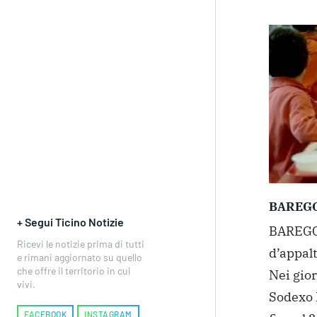
BAREG
+ Segui Ticino Notizie
BAREGGI
Ricevi le notizie prima di tutti
d’appalt
e rimani aggiornato su quello
che offre il territorio in cui
Nei gior
vivi.
Sodexo I
FACEBOOK
INSTAGRAM