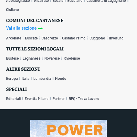
Abbiategrasso
Albairate
Besate
Bubbiano
Cassinetta di Lugagnano
Cisliano
COMUNI DEL CASTANESE
Vai alla sezione
Arconate
Buscate
Casorezzo
Castano Primo
Cuggiono
Inveruno
TUTTE LE SEZIONI LOCALI
Bustese
Legnanese
Novarese
Rhodense
ALTRE SEZIONI
Europa
Italia
Lombardia
Mondo
SPECIALI
Editoriali
Eventi a Milano
Partner
RPQ - Trova Lavoro