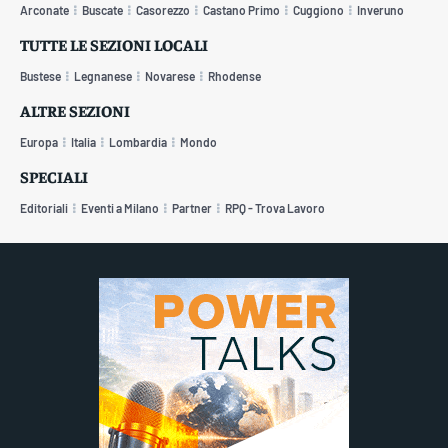
Arconate
Buscate
Casorezzo
Castano Primo
Cuggiono
Inveruno
TUTTE LE SEZIONI LOCALI
Bustese
Legnanese
Novarese
Rhodense
ALTRE SEZIONI
Europa
Italia
Lombardia
Mondo
SPECIALI
Editoriali
Eventi a Milano
Partner
RPQ - Trova Lavoro