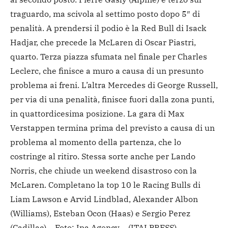
traguardo, ma scivola al settimo posto dopo 5″ di
penalità. A prendersi il podio è la Red Bull di Isack
Hadjar, che precede la McLaren di Oscar Piastri,
quarto. Terza piazza sfumata nel finale per Charles
Leclerc, che finisce a muro a causa di un presunto
problema ai freni. L’altra Mercedes di George Russell,
per via di una penalità, finisce fuori dalla zona punti,
in quattordicesima posizione. La gara di Max
Verstappen termina prima del previsto a causa di un
problema al momento della partenza, che lo
costringe al ritiro. Stessa sorte anche per Lando
Norris, che chiude un weekend disastroso con la
McLaren. Completano la top 10 le Racing Bulls di
Liam Lawson e Arvid Lindblad, Alexander Albon
(Williams), Esteban Ocon (Haas) e Sergio Perez
(Cadillac).
– Foto: Ipa Agency –
(ITALPRESS).