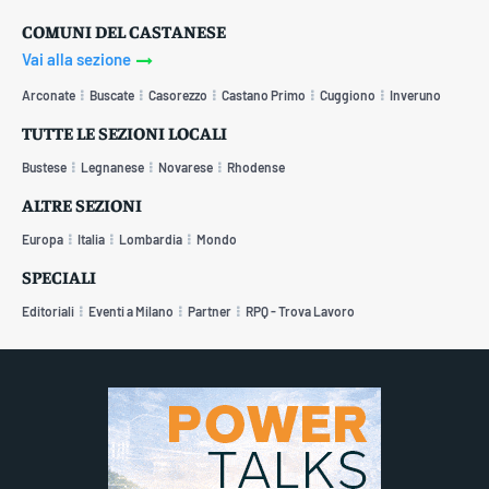
COMUNI DEL CASTANESE
Vai alla sezione
Arconate
Buscate
Casorezzo
Castano Primo
Cuggiono
Inveruno
TUTTE LE SEZIONI LOCALI
Bustese
Legnanese
Novarese
Rhodense
ALTRE SEZIONI
Europa
Italia
Lombardia
Mondo
SPECIALI
Editoriali
Eventi a Milano
Partner
RPQ - Trova Lavoro