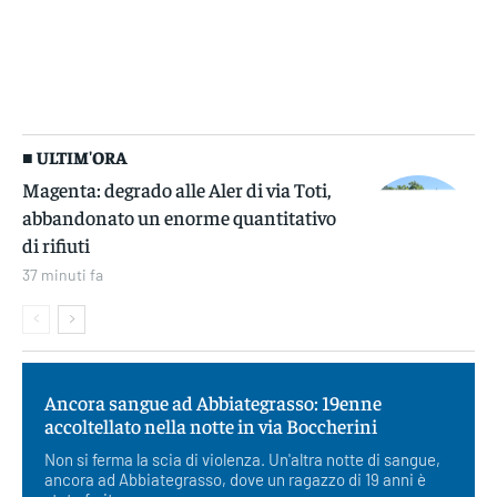
■ ULTIM'ORA
Magenta: degrado alle Aler di via Toti,
abbandonato un enorme quantitativo
di rifiuti
37 minuti fa
Ancora sangue ad Abbiategrasso: 19enne
accoltellato nella notte in via Boccherini
Non si ferma la scia di violenza. Un'altra notte di sangue,
ancora ad Abbiategrasso, dove un ragazzo di 19 anni è