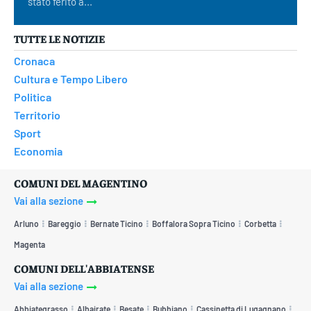
stato ferito a...
TUTTE LE NOTIZIE
Cronaca
Cultura e Tempo Libero
Politica
Territorio
Sport
Economia
COMUNI DEL MAGENTINO
Vai alla sezione
Arluno
Bareggio
Bernate Ticino
Boffalora Sopra Ticino
Corbetta
Magenta
COMUNI DELL'ABBIATENSE
Vai alla sezione
Abbiategrasso
Albairate
Besate
Bubbiano
Cassinetta di Lugagnano