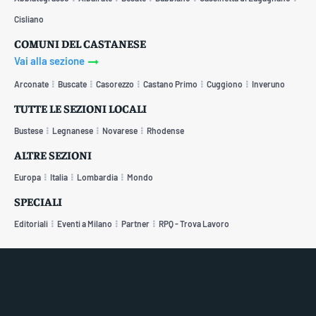
Cisliano
COMUNI DEL CASTANESE
Vai alla sezione
Arconate
Buscate
Casorezzo
Castano Primo
Cuggiono
Inveruno
TUTTE LE SEZIONI LOCALI
Bustese
Legnanese
Novarese
Rhodense
ALTRE SEZIONI
Europa
Italia
Lombardia
Mondo
SPECIALI
Editoriali
Eventi a Milano
Partner
RPQ - Trova Lavoro