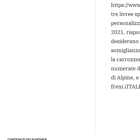
https://www
tre livree 
personalizza
2021, rispo
desiderano 
somiglianza.
la carrozzer
numerate da
di Alpine, 
freni.
(ITAL
Condivi
CONTENUTI DEI PARTNER