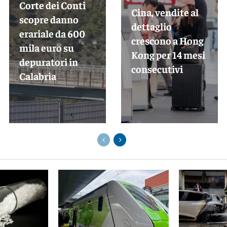
Corte dei Conti
Cina, vendite al
scopre danno
dettaglio
erariale da 600
crescono a Hong
mila euro su
Kong per 14 mesi
depuratori in
consecutivi
Calabria