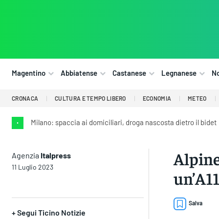
Magentino
Abbiatense
Castanese
Legnanese
N
CRONACA
CULTURA E TEMPO LIBERO
ECONOMIA
METEO
Milano: spaccia ai domiciliari, droga nascosta dietro il bidet
•
Alpine
Agenzia
Italpress
11 Luglio 2023
un’A1
Salva
+ Segui Ticino Notizie