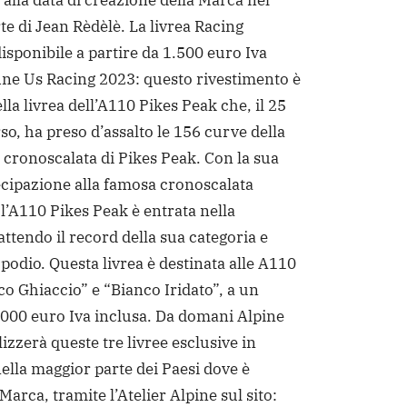
 alla data di creazione della Marca nel
te di Jean Rèdèlè. La livrea Racing
isponibile a partire da 1.500 euro Iva
ine Us Racing 2023: questo rivestimento è
ella livrea dell’A110 Pikes Peak che, il 25
so, ha preso d’assalto le 156 curve della
 cronoscalata di Pikes Peak. Con la sua
cipazione alla famosa cronoscalata
l’A110 Pikes Peak è entrata nella
ttendo il record della sua categoria e
podio. Questa livrea è destinata alle A110
co Ghiaccio” e “Bianco Iridato”, a un
.000 euro Iva inclusa. Da domani Alpine
zzerà queste tre livree esclusive in
nella maggior parte dei Paesi dove è
Marca, tramite l’Atelier Alpine sul sito: