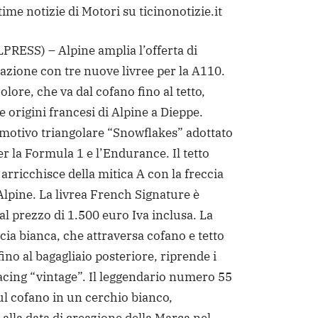
time notizie di Motori su ticinonotizie.it
RESS) – Alpine amplia l’offerta di
azione con tre nuove livree per la A110.
colore, che va dal cofano fino al tetto,
e origini francesi di Alpine a Dieppe.
 motivo triangolare “Snowflakes” adottato
r la Formula 1 e l’Endurance. Il tetto
 arricchisce della mitica A con la freccia
Alpine.
La livrea French Signature è
al prezzo di 1.500 euro Iva inclusa. La
cia bianca, che attraversa cofano e tetto
ino al bagagliaio posteriore, riprende i
racing “vintage”. Il leggendario numero 55
ul cofano in un cerchio bianco,