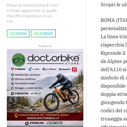
Scopri le ul
Ricevi le notizie prima di tutti
e rimani aggiornato su quello
che offre il territorio in cui
ROMA (ITALP
vivi.
personalizz
FACEBOOK
INSTAGRAM
La linea tri
rispecchia l
Pubblicità
Riprende il
da Alpine pe
dell’A110 si
simbolo di 
disponibile 
doppia stris
giungendo f
codici del 
troneggia s