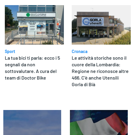
Sport
Cronaca
La tua bici ti parla: ecco i 5
Le attività storiche sono il
segnali da non
cuore della Lombardia:
sottovalutare. A cura del
Regione ne riconosce altre
team di Doctor Bike
466. C’è anche Utensili
Gorla di Bià