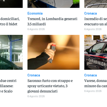
Economia
Cronaca
 domiciliari,
Trenord, in Lombardia generati
Incendio di se
tro il bidet
3.5 miliardi
evacuato un a
6 Agosto 2026
6 Agosto 2026
Cronaca
Cronaca
due centri
Saronno: furto con strappo e
Varese, donna 
ilanese:
spray urticante vietato, 3
minore da ca
 e Scalo
giovani denunciati
6 Agosto 2026
6 Agosto 2026