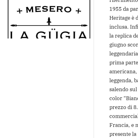
riferimento
1955 da par
Heritage è d
inclusa.
Inf
la replica d
giugno scor
leggendaria
prima parte
americana, 
leggenda, ba
salendo sul 
color “Bian
prezzo di 8
commerciali
Francia, e 
presente la 