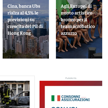
Cina, banca Ubs
Agli Europei di
rialza al 4,5% le
nuoto artistico
previsioni su
bronzo per il
crescita del Pil di
team acrobatico
Hong Kong
azzurro
Pubblicità