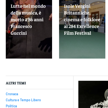
Lutto nel mondo
Isole Vergini
della musica, è
Britanniche,
morto a 86 anni
cinema e folklore
Francesco
al 284 Excellence
Guccini
Film Festival
ALTRI TEMI
Cronaca
Cultura e Tempo Libero
Politica