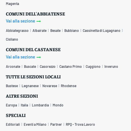
Magenta
COMUNI DELL'ABBIATENSE
Vai alla sezione
Abbiategrasso
Albairate
Besate
Bubbiano
Cassinetta di Lugagnano
Cisliano
COMUNI DEL CASTANESE
Vai alla sezione
Arconate
Buscate
Casorezzo
Castano Primo
Cuggiono
Inveruno
TUTTE LE SEZIONI LOCALI
Bustese
Legnanese
Novarese
Rhodense
ALTRE SEZIONI
Europa
Italia
Lombardia
Mondo
SPECIALI
Editoriali
Eventi a Milano
Partner
RPQ - Trova Lavoro