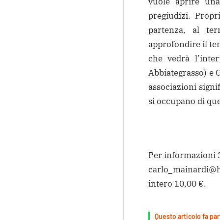
vuole aprire una 
pregiudizi. Prop
partenza, al ter
approfondire il t
che vedrà l’inte
Abbiategrasso) e G
associazioni signi
si occupano di que
Per informazioni
carlo_mainardi@ho
intero 10,00 €.
Questo articolo fa par