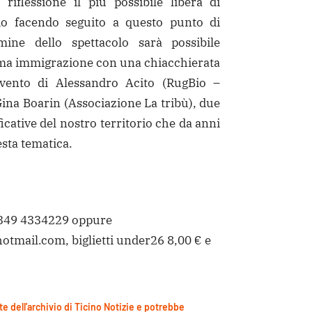
riflessione il più possibile libera di
rio facendo seguito a questo punto di
mine dello spettacolo sarà possibile
ema immigrazione con una chiacchierata
rvento di Alessandro Acito (RugBio –
ina Boarin (Associazione La tribù), due
ficative del nostro territorio che da anni
sta tematica.
 349 4334229 oppure
tmail.com, biglietti under26 8,00 € e
te dell'archivio di Ticino Notizie e potrebbe