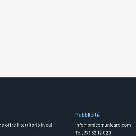
Pubblicità
 offre il territorio in cui
info@pmicomunicare.com
Tel. 371 62 12 020