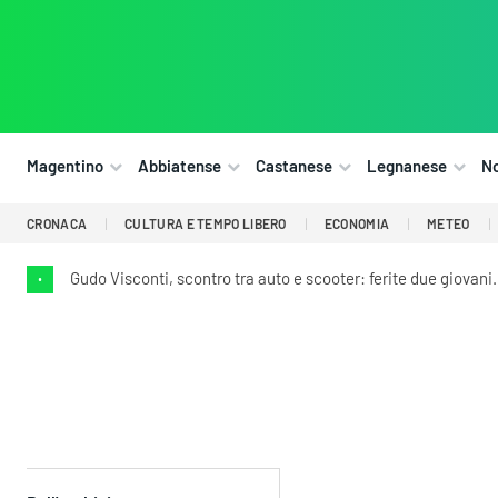
Magentino
Abbiatense
Castanese
Legnanese
N
CRONACA
CULTURA E TEMPO LIBERO
ECONOMIA
METEO
Gudo Visconti, scontro tra auto e scooter: ferite due giovani.
•