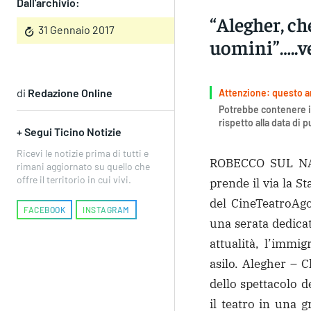
Dall'archivio:
“Alegher, ch
31 Gennaio 2017
uomini”…..v
di
Redazione Online
Attenzione: questo art
Potrebbe contenere i
rispetto alla data di 
+ Segui Ticino Notizie
Ricevi le notizie prima di tutti e
ROBECCO SUL NAVI
rimani aggiornato su quello che
offre il territorio in cui vivi.
prende il via la 
del CineTeatroAgo
FACEBOOK
INSTAGRAM
una serata dedicat
attualità, l’immig
asilo. Alegher – C
dello spettacolo 
il teatro in una 