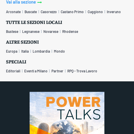
Vai alla sezione
Arconate
Buscate
Casorezzo
Castano Primo
Cuggiono
Inveruno
TUTTE LE SEZIONI LOCALI
Bustese
Legnanese
Novarese
Rhodense
ALTRE SEZIONI
Europa
Italia
Lombardia
Mondo
SPECIALI
Editoriali
Eventi a Milano
Partner
RPQ - Trova Lavoro