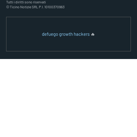
Tutti i diritti sono riservati
© Ticino Notizie SRL P.I. 10100370963
defuego growth hackers
🔥