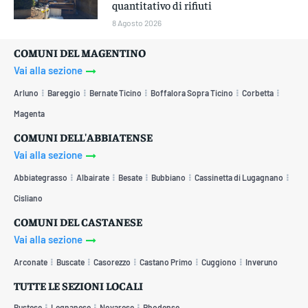
quantitativo di rifiuti
8 Agosto 2026
COMUNI DEL MAGENTINO
Vai alla sezione
Arluno
Bareggio
Bernate Ticino
Boffalora Sopra Ticino
Corbetta
Magenta
COMUNI DELL'ABBIATENSE
Vai alla sezione
Abbiategrasso
Albairate
Besate
Bubbiano
Cassinetta di Lugagnano
Cisliano
COMUNI DEL CASTANESE
Vai alla sezione
Arconate
Buscate
Casorezzo
Castano Primo
Cuggiono
Inveruno
TUTTE LE SEZIONI LOCALI
Bustese
Legnanese
Novarese
Rhodense