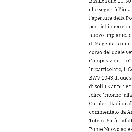
Basilica alle 10.3
che segnerà l’iniz
l’apertura della Po
per richiamare una
nuovo impianto, os
di Magenta’, a cur
corso del quale ve
Composizioni di G.
In particolare, il 
BWV 1043 di quest’
di soli 12 anni : K
felice ‘ritorno’ al
Corale cittadina a
commentato da Ant
Totem. Sarà, infatt
Ponte Nuovo ad esi