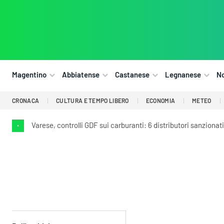
Magentino
Abbiatense
Castanese
Legnanese
N
CRONACA
CULTURA E TEMPO LIBERO
ECONOMIA
METEO
Varese, controlli GDF sui carburanti: 6 distributori sanzionati
•