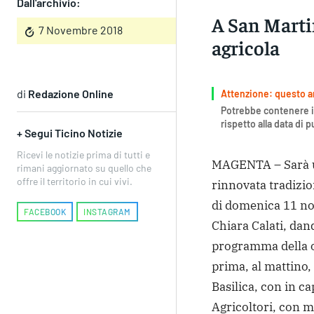
Dall'archivio:
A San Martin
7 Novembre 2018
agricola
di
Redazione Online
Attenzione: questo art
Potrebbe contenere i
rispetto alla data di 
+ Segui Ticino Notizie
Ricevi le notizie prima di tutti e
MAGENTA – Sarà un
rimani aggiornato su quello che
offre il territorio in cui vivi.
rinnovata tradizion
di domenica 11 nov
FACEBOOK
INSTAGRAM
Chiara Calati, dan
programma della o
prima, al mattino,
Basilica, con in cap
Agricoltori, con me