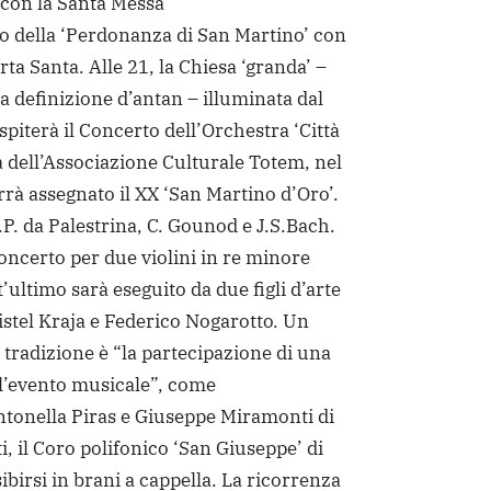
0 con la Santa Messa
io della ‘Perdonanza di San Martino’ con
rta Santa. Alle 21, la Chiesa ‘granda’ –
 definizione d’antan – illuminata dal
piterà il Concerto dell’Orchestra ‘Città
a dell’Associazione Culturale Totem, nel
rrà assegnato il XX ‘San Martino d’Oro’.
P. da Palestrina, C. Gounod e J.S.Bach.
Concerto per due violini in re minore
ultimo sarà eseguito da due figli d’arte
ristel Kraja e Federico Nogarotto. Un
la tradizione è “la partecipazione di una
ll’evento musicale”, come
onella Piras e Giuseppe Miramonti di
i, il Coro polifonico ‘San Giuseppe’ di
birsi in brani a cappella. La ricorrenza