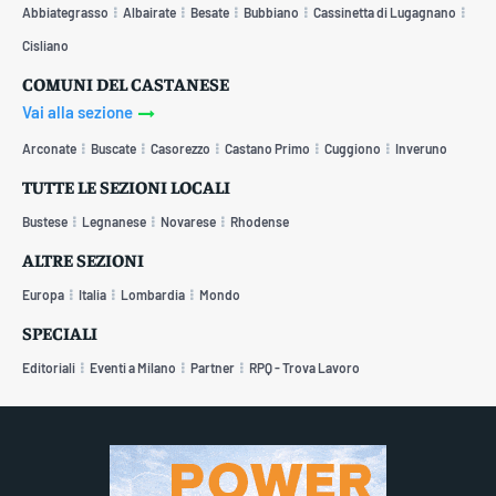
Abbiategrasso
Albairate
Besate
Bubbiano
Cassinetta di Lugagnano
Cisliano
COMUNI DEL CASTANESE
Vai alla sezione
Arconate
Buscate
Casorezzo
Castano Primo
Cuggiono
Inveruno
TUTTE LE SEZIONI LOCALI
Bustese
Legnanese
Novarese
Rhodense
ALTRE SEZIONI
Europa
Italia
Lombardia
Mondo
SPECIALI
Editoriali
Eventi a Milano
Partner
RPQ - Trova Lavoro