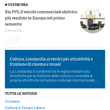
■ ULTIM'ORA
Kia PV5, il veicolo commerciale elettrico
più venduto in Europa nel primo
semestre
2 minuti fa
Cultura, Lombardia ai vertici per attrattività e
fruizione di cinema e musei
La Lombardia si conferma tra le regioni italiane più
dinamiche per la fruizione della cultura e consolida la
propria attrattività nel turismo culturale internazionale....
TUTTE LE NOTIZIE
Cronaca
Cultura e Tempo Libero